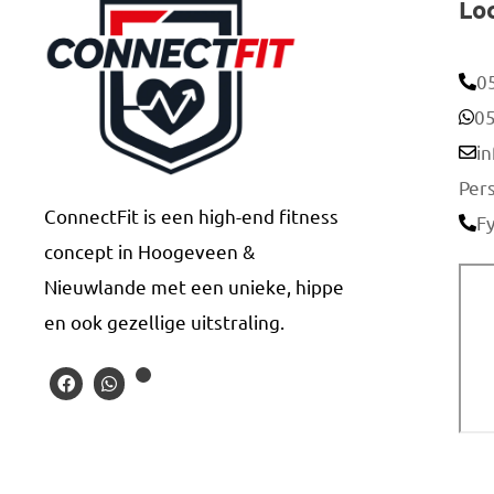
Lo
0
0
i
Per
ConnectFit is een high-end fitness
F
concept in Hoogeveen &
Nieuwlande met een unieke, hippe
en ook gezellige uitstraling.