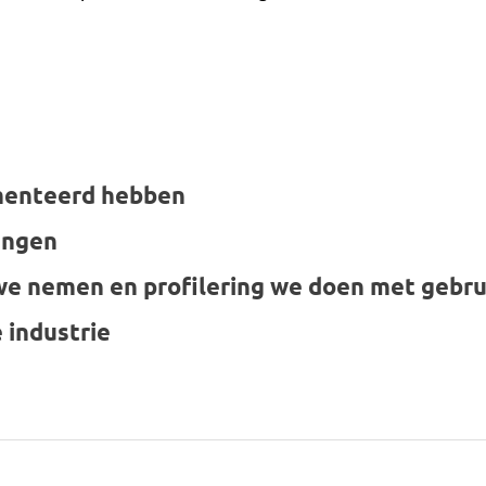
menteerd hebben
angen
we nemen en profilering we doen met gebr
 industrie