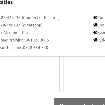
caties
528-449133 (ConnectFit locaties)
Con
528-449133 (Whatsapp)
Con
nfo@connectfit.nl
Fys
sonal training: 0613260606
Fysi
ysiotherapie: 0528 354 740