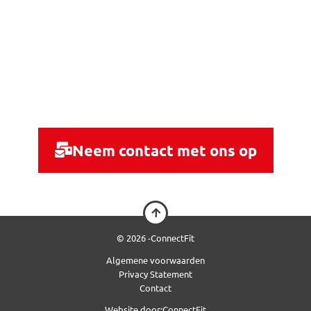
Neem contact met ons op
© 2026 -
ConnectFit
Algemene voorwaarden
Privacy Statement
Contact
Website door:
ConnectFit